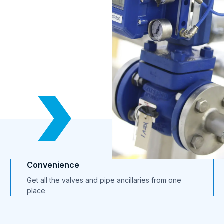
Zestawy części zamiennych do zastosowań
wodnych
audyty
Referencje
Industry references
Convenience
Get all the valves and pipe ancillaries from one
place