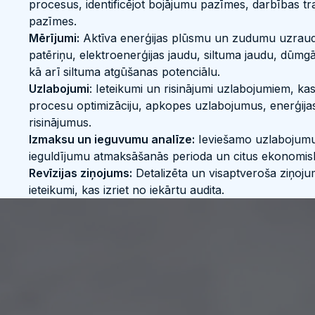
procesus, identificējot bojājumu pazīmes, darbības 
pazīmes.
Mērījumi:
Aktīva enerģijas plūsmu un zudumu uzraudzī
patēriņu, elektroenerģijas jaudu, siltuma jaudu, dūm
kā arī siltuma atgūšanas potenciālu.
Uzlabojumi
: Ieteikumi un risinājumi uzlabojumiem, k
procesu optimizāciju, apkopes uzlabojumus, enerģij
risinājumus.
Izmaksu un ieguvumu analīze:
Ieviešamo uzlabojumu
ieguldījumu atmaksāšanās perioda un citus ekonomis
Revīzijas ziņojums:
Detalizēta un visaptveroša ziņoj
ieteikumi, kas izriet no iekārtu audita.