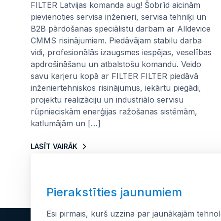
FILTER Latvijas komanda aug! Šobrīd aicinām
pievienoties servisa inženieri, servisa tehniķi un
B2B pārdošanas speciālistu darbam ar Alldevice
CMMS risinājumiem. Piedāvājam stabilu darba
vidi, profesionālās izaugsmes iespējas, veselības
apdrošināšanu un atbalstošu komandu. Veido
savu karjeru kopā ar FILTER FILTER piedāvā
inženiertehniskos risinājumus, iekārtu piegādi,
projektu realizāciju un industriālo servisu
rūpnieciskām enerģijas ražošanas sistēmām,
katlumājām un […]
LASĪT VAIRĀK
Pierakstīties jaunumiem
Esi pirmais, kurš uzzina par jaunākajām tehno