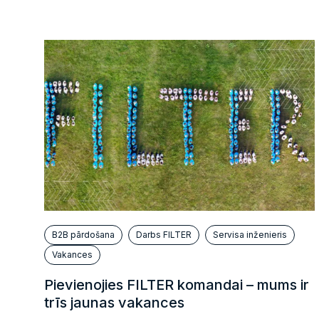
B2B pārdošana
Darbs FILTER
Servisa inženieris
Vakances
Pievienojies FILTER komandai – mums ir
trīs jaunas vakances