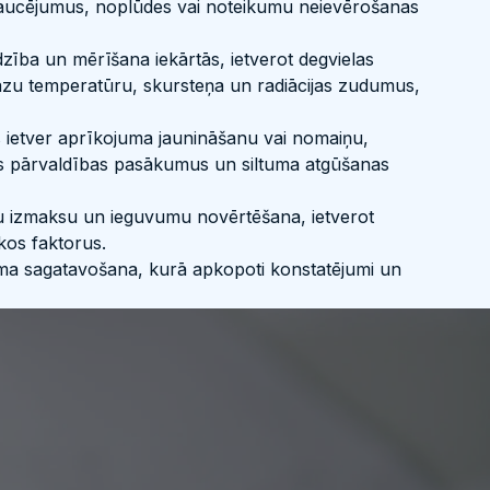
traucējumus, noplūdes vai noteikumu neievērošanas
ba un mērīšana iekārtās, ietverot degvielas
gāzu temperatūru, skursteņa un radiācijas zudumus,
as ietver aprīkojuma jaunināšanu vai nomaiņu,
as pārvaldības pasākumus un siltuma atgūšanas
 izmaksu un ieguvumu novērtēšana, ietverot
kos faktorus.
uma sagatavošana, kurā apkopoti konstatējumi un