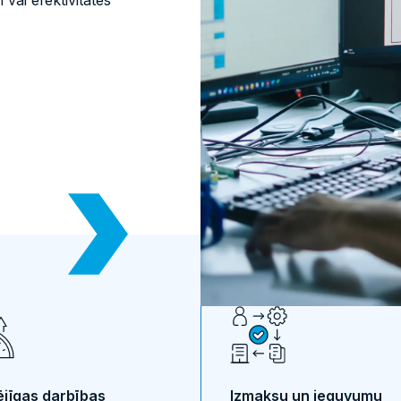
ai efektivitātes
Spare part kits for water applications
/7 Servisa apkalpošana
Nozaru references
ējīgas darbības
Izmaksu un ieguvumu