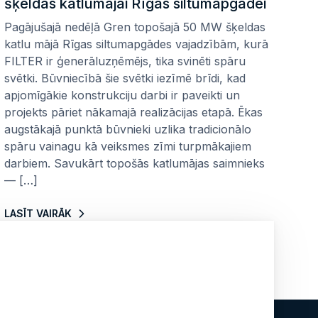
šķeldas katlumājai Rīgas siltumapgādei
Pagājušajā nedēļā Gren topošajā 50 MW šķeldas
katlu mājā Rīgas siltumapgādes vajadzībām, kurā
FILTER ir ģenerāluzņēmējs, tika svinēti spāru
svētki. Būvniecībā šie svētki iezīmē brīdi, kad
apjomīgākie konstrukciju darbi ir paveikti un
projekts pāriet nākamajā realizācijas etapā. Ēkas
augstākajā punktā būvnieki uzlika tradicionālo
spāru vainagu kā veiksmes zīmi turpmākajiem
darbiem. Savukārt topošās katlumājas saimnieks
— […]
LASĪT VAIRĀK