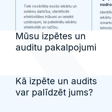
nodro
Tiek novērtēta esošo iekārtu un
sistēmu darbība, identificēti
Identif
efektivitātes trūkumi un ieteikti
iekārtu
uzlabojumi, lai palielinātu iekārtu
izmant
efektivitāti un ražību.
tehnolo
Mūsu izpētes un
auditu pakalpojumi
Kā izpēte un audits
var palīdzēt jums?