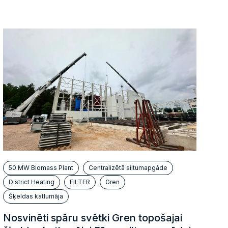
50 MW Biomass Plant
Centralizētā siltumapgāde
District Heating
FILTER
Gren
Šķeldas katlumāja
Nosvinēti spāru svētki Gren topošajai