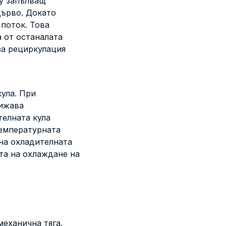
ху запълващ
дърво. Докато
 поток. Това
а от останалата
за рециркулация
ула. При
нижава
телната кула
температурната
на охладителната
та на охлаждане на
механична тяга.