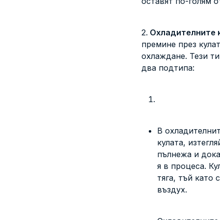
оставят по-голям о
2.
Охладителните к
премине през кула
охлаждане. Тези т
два подтипа:
В охладителнит
кулата, изтегл
пълнежа и дока
я в процеса.
Ку
тяга, тъй като
въздух.