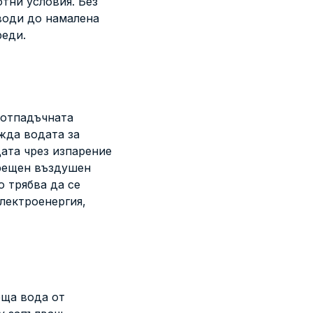
тни условия. Без
води до намалена
реди.
 отпадъчната
жда водата за
ата чрез изпарение
срещен въздушен
о трябва да се
лектроенергия,
еща вода от