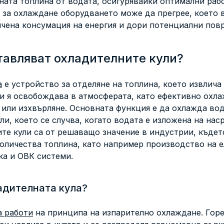
ната топлина от водата, осигурявайки оптимални рабо
 за охлаждане оборудването може да прегрее, което 
ичена консумация на енергия и дори потенциални пов
тавляват охладителните кули?
а
е устройство за отделяне на топлина, което извлича
 и я освобождава в атмосферата, като ефективно охла
 или изхвърляне. Основната функция е да охлажда вод
ли, което се случва, когато водата е изложена на на
те кули са от решаващо значение в индустрии, къдет
количества топлина, като например производство на е
ка и ОВК системи.
адителната кула?
а работи
на принципа на изпарително охлаждане. Гор