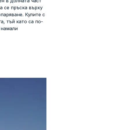
ен в долната част
а се пръска върху
паряване. Кулите с
а, тъй като са по-
 намали