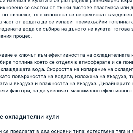
и навлиза в кулата и се разпределя равномерно вър
икновено се състои от тънки листове пластмаса или 
 по пълнежа, тя е изложена на непрекъснат въздушен
а част от водата да се изпари, премахвайки топлинат
ладената вода се събира на дъното на кулата, готова 
ения процес.
яване е ключът към ефективността на охладителната к
бира топлина която се отделя в атмосферата и се по
охлаждащата вода. Скоростта на изпарение на охлади
като повърхността на водата, изложена на въздуха, 
ата и въздуха и влажността на въздуха. Дизайнерите 
тези фактори, за да увеличат максимално ефективност
е охладителни кули
 се предлагат в два основни типа: естествена тяга и 