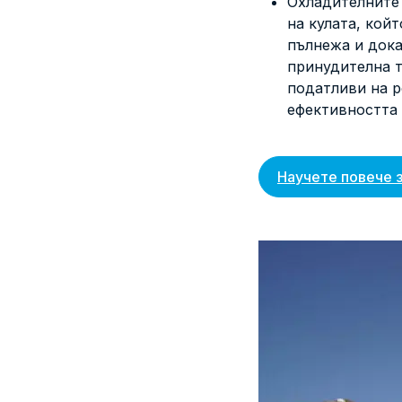
Охладителните 
на кулата, кой
пълнежа и дока
принудителна т
податливи на р
ефективността 
Научете повече 