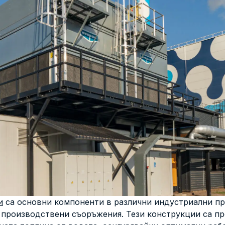
Комплекти резервни части за водни
приложения
вания и одити
Поддръжка и следпродажбен се
и
са основни компоненти в различни индустриални пр
 производствени съоръжения. Тези конструкции са п