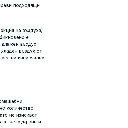
 прави подходящи
екция на въздуха,
обикновено е
, влажен въздух
-хладен въздух от
цеса на изпаряване,
комащабни
лно количество
като не изискват
за конструиране и