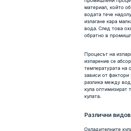
промишлени процес
материал, който об
водата тече надолу
излагане кара малк
вода. След това ох
обратно в промишл
Процесът на изпар
изпарение се абсор
температурата на 
зависи от фактори 
разлика между вод
кула оптимизират 
кулата.
Различни видов
Охладителните кули