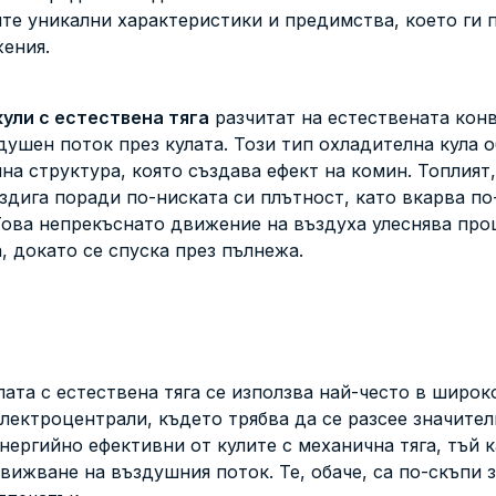
ите уникални характеристики и предимства, което ги
жения.
ули с естествена тяга
разчитат на естествената конв
душен поток през кулата. Този тип охладителна кула 
на структура, която създава ефект на комин. Топлият
издига поради по-ниската си плътност, като вкарва по
Това непрекъснато движение на въздуха улеснява про
 докато се спуска през пълнежа.
лата с естествена тяга се използва най-често в широ
лектроцентрали, където трябва да се разсее значите
енергийно ефективни от кулите с механична тяга, тъй 
вижване на въздушния поток. Те, обаче, са по-скъпи 