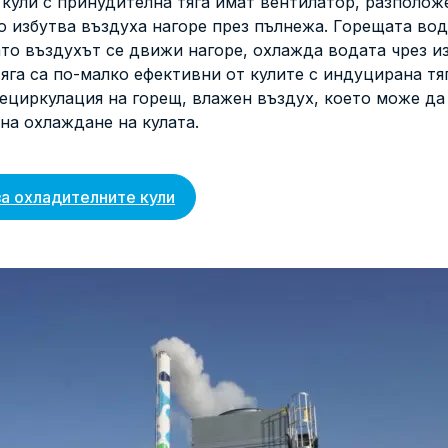
кули с принудителна тяга имат вентилатор, разполож
то избутва въздуха нагоре през пълнежа. Горещата вод
то въздухът се движи нагоре, охлажда водата чрез из
яга са по-малко ефективни от кулите с индуцирана тяг
ециркулация на горещ, влажен въздух, което може да
на охлаждане на кулата.
за охладителните кули