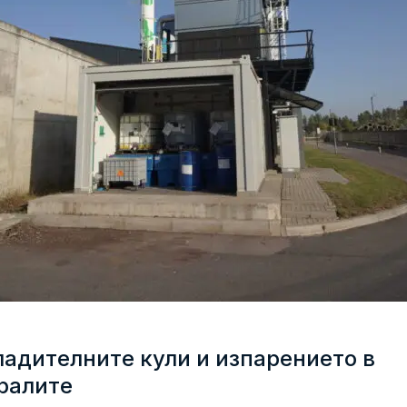
ладителните кули и изпарението в
ралите