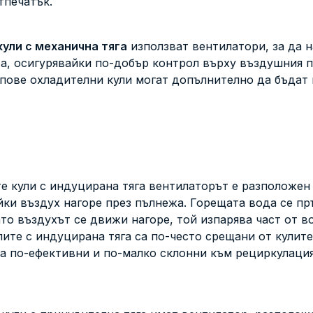
тпечатък.
ули с механична тяга
използват вентилатори, за да н
та, осигурявайки по-добър контрол върху въздушния п
ипове охладителни кули могат допълнително да бъдат
е кули с индуцирана тяга вентилаторът е разположен 
яйки въздух нагоре през пълнежа. Горещата вода се пр
то въздухът се движи нагоре, той изпарява част от в
лите с индуцирана тяга
са по-често срещани от кулите
 са по-ефективни и по-малко склонни към рециркулаци