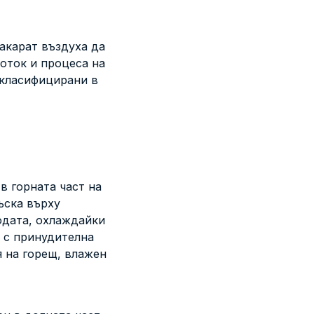
акарат въздуха да
оток и процеса на
 класифицирани в
в горната част на
ъска върху
одата, охлаждайки
 с принудителна
я на горещ, влажен