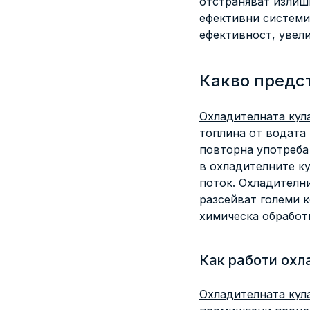
Battery energy storage systems
отстраняват излиш
ефективни системи
ефективност, увел
Какво предс
Охладителната кул
топлина от водата
повторна употреба
в охладителните ку
поток. Охладителни
разсейват големи 
химическа обработ
Как работи охл
Охладителната кул