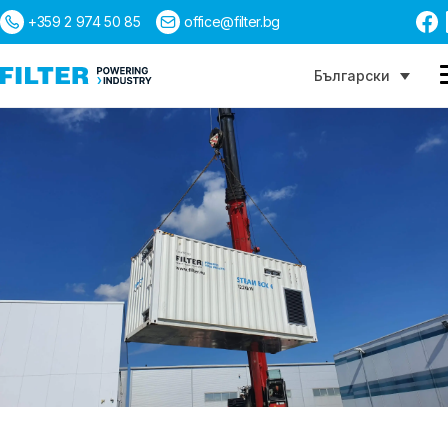
+359 2 974 50 85
office@filter.bg
Български
Търсене