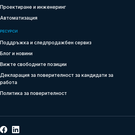
Проектиране и инженеринг
Автоматизация
РЕСУРСИ
Поддръжка и следпродажбен сервиз
Name
Блог и новини
*
Вижте свободните позиции
Email
Декларация за поверителност за кандидати за
*
работа
Phone
Политика за поверителност
*
Country
*
What
topic