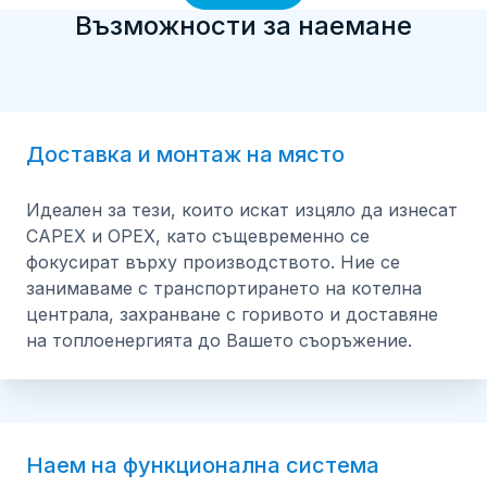
тръбопровода минимизира топлинните загуби,
димни газове, резервоар за захранваща вода,
Възможности за наемане
докато вентилационната система и
резервоар за течно гориво и проточен охладител.
противопожарната система гарантират безопасност.
Топлоизолацията на тръбопроводите минимизира
Ние предлагаме услуги за стартиране, свързване и
топлинните загуби, а вентилационната система и
поддръжка за Ваше удобство.
противопожарната система осигуряват безопасност.
Ние предоставяме услуги по стартиране, свързване и
Доставка и монтаж на място
поддръжка за Ваше удобство.
Идеален за тези, които искат изцяло да изнесат
CAPEX и OPEX, като същевременно се
фокусират върху производството. Ние се
занимаваме с транспортирането на котелна
централа, захранване с горивото и доставяне
на топлоенергията до Вашето съоръжение.
Наем на функционална система