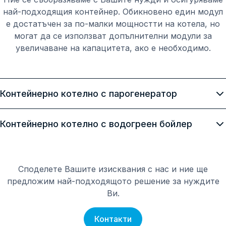
най-подходящия контейнер. Обикновено един модул
е ​​достатъчен за по-малки мощностти на котела, но
могат да се използват допълнителни модули за
увеличаване на капацитета, ако е необходимо.
Контейнерно котелно с парогенератор
Контейнерна котелна централа с парогенератор,
Контейнерно котелно с водогреен бойлер
включваща парогенератор Clayton като основен
модул, съчетан с нафтова или газова горелка. Този
Контейнерно котелно помещение с водогреен котел,
контейнер включва цялото основно спомагателно
включващ водогреен котел като централно
оборудване като циркулационни помпи, спирателни и
Споделете Вашите изисквания с нас и ние ще
оборудване, оборудван с нафтова или газова горелка.
регулиращи устройства и измервателни инструменти.
предложим най-подходящото решение за нуждите
Този контейнер включва основни спомагателни
Помещава и комин за димни газове, резервоар за
Ви.
компоненти като циркулационни помпи, спирателно
захранваща вода, резервоар за течно гориво и
и регулиращо оборудване и измервателни
проточен охладител. Топлоизолацията на
Контакти
устройства. Той също така разполага с комин за