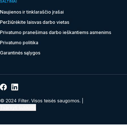
ŠALTINIAI
Naujienos ir tinklaraščio įrašai
Vardas*
Peržiūrėkite laisvas darbo vietas
*
Privatumo pranešimas darbo ieškantiems asmenims
El.
Privatumo politika
paštas
*
Garantinės sąlygos
Telefona
nr.
*
Valsts
*
Kokia tema Jus domina?
*
© 2024 Filter. Visos teisės saugomos. |
Tvarkyti sutikimą
Pageidaujama
data