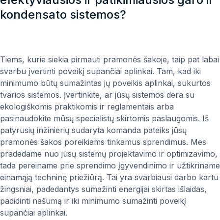
kondensato sistemos?
Šilumos atgavimas – išsiveržiantis garas
Naudojamas iš jūsų technologinių procesų išsiveržiančiam
garui atgauti, kad jį būtų galima panaudoti įvairiais tikslais –
efektyvumui padidinti, energijai skirtoms išlaidoms
Tiems, kurie siekia pirmauti pramonės šakoje, taip pat labai
sumažinti bei tvarumui skatinti.
svarbu įvertinti poveikį supančiai aplinkai. Tam, kad iki
minimumo būtų sumažintas jų poveikis aplinkai, sukurtos
tvarios sistemos. Įvertinkite, ar jūsų sistemos dera su
ekologiškomis praktikomis ir reglamentais arba
pasinaudokite mūsų specialistų skirtomis paslaugomis. Iš
patyrusių inžinierių sudaryta komanda pateiks jūsų
pramonės šakos poreikiams tinkamus sprendimus. Mes
pradedame nuo jūsų sistemų projektavimo ir optimizavimo,
tada pereiname prie sprendimo įgyvendinimo ir užtikriname
einamąją techninę priežiūrą. Tai yra svarbiausi darbo kartu
žingsniai, padedantys sumažinti energijai skirtas išlaidas,
padidinti našumą ir iki minimumo sumažinti poveikį
supančiai aplinkai.