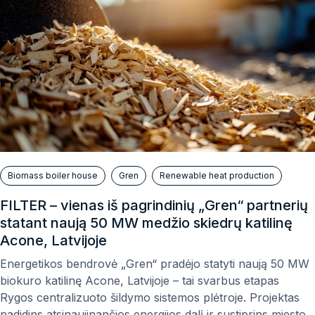
Biomass boiler house
Gren
Renewable heat production
FILTER – vienas iš pagrindinių „Gren“ partnerių
statant naują 50 MW medžio skiedrų katilinę
Acone, Latvijoje
Energetikos bendrovė „Gren“ pradėjo statyti naują 50 MW
biokuro katilinę Acone, Latvijoje – tai svarbus etapas
Rygos centralizuoto šildymo sistemos plėtroje. Projektas
padidins atsinaujinančios energijos dalį ir sustiprins miesto