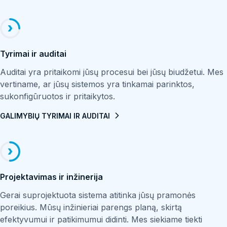
eksploatacinės savybės. Perkaitimo sumažinimo ribos yra
valymo vietoje (CIP) mazgai, džiovinimo cilindrai, presai,
Mūsų gaminami ir (arba) tiekiami garo kolektoriai, prieš
nuo 3:1 iki 50:1.
taip pat karšto vandens ruošimo bei pastatų šildymo
įsotintam garui skirstomuoju vamzdynu keliaujant tolyn pas
sistemos.
garo naudotojus, atskiria kondensatą nuo garo. Garo
kolektorius suteikia galimybę nuo sistemos atjungti kelis
Tyrimai ir auditai
naudotojus, tačiau neuždaryti visos sistemos.
Auditai yra pritaikomi jūsų procesui bei jūsų biudžetui. Mes
vertiname, ar jūsų sistemos yra tinkamai parinktos,
sukonfigūruotos ir pritaikytos.
GALIMYBIŲ TYRIMAI IR AUDITAI
Projektavimas ir inžinerija
Garo ir oro šildytuvai
Šie įrenginiai yra skirti efektyviai orui ar kitoms dujoms
Gerai suprojektuota sistema atitinka jūsų pramonės
šildyti įvairiose pramonės srityse, tam naudojant garą ir
poreikius. Mūsų inžinieriai parengs planą, skirtą
užtikrinant tikslų temperatūros valdymą. Panaudodami
efektyvumui ir patikimumui didinti. Mes siekiame tiekti