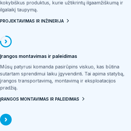
garo energiją, šie šildytuvai padidina proceso efektyvumą,
kokybiškus produktus, kurie užtikrintų ilgaamžiškumą ir
sumažina energijai skirtas išlaidas. Jie paprastai naudojami
ilgalaikį taupymą.
oro šildytuvuose (per oro šildytuvų baterijas), gamyboje
PROJEKTAVIMAS IR INŽINERIJA
arba kaip drėkinimo sistema (tiesioginis sąlytis).
Įrangos montavimas ir paleidimas
Mūsų patyrusi komanda pasirūpins viskuo, kas būtina
sutartam sprendimui laiku įgyvendinti. Tai apima statybą,
įrangos transportavimą, montavimą ir eksploatacijos
pradžią.
ĮRANGOS MONTAVIMAS IR PALEIDIMAS
Akumuliaciniai garo ir vandens šildytuvai
Tūriniai garo ir vandens šildytuvai yra skirti vandeniui