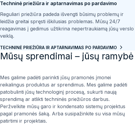
Techninė priežiūra ir aptarnavimas po pardavimo
saugoti ir šildyti, naudojant garo energiją, kad būtų galima
mėgautis patikimais karšto vandens tiekimo sprendimais,
Reguliari priežiūra padeda išvengti būsimų problemų ir
padidinančiais jūsų operacijų patogumą, efektyvumą ir
leidžia greitai spręsti iškilusias problemas. Mūsų 24/7
tvarumą. Juos paprastai sudaro karšto vandens
reagavimas į gedimus užtikrina nepertraukiamą jūsų verslo
rezervuaras su viduje esančia pirminio kaitinimo spirale.
veiklą.
Juos galima naudoti įvairiose srityse. Jie puikiai tinka
TECHNINĖ PRIEŽIŪRA IR APTARNAVIMAS PO PARDAVIMO
naudoti buitinio karšto vandens ruošimo sistemoje.
Mūsų sprendimai – jūsų ramybė
Mes galime padėti parinkti jūsų pramonės įmonei
reikalingus produktus ar sprendimus. Mes galime padėti
patobulinti jūsų technologinį procesą, sukurti naują
sprendimą ar atlikti techninės priežiūros darbus.
Peržvelkite mūsų garo ir kondensato sistemų projektus
pagal pramonės šaką. Arba susipažinkite su visa mūsų
patirtimi ir projektais.