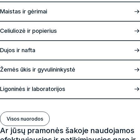
Maistas ir gėrimai
Perkaitintojo vandens garo generatoriai
Perkaitinto vandens garo generatorių paskirtis yra gaminti
Celiuliozė ir popierius
aukštos temperatūros garą, vandenį greitai įkaitinant iki
aukštesnės nei virimo temperatūros. Šie generatoriai – tai
įvairiems pramoniniams procesams skirti dinaminiai
Dujos ir nafta
energijos šaltiniai.
Žemės ūkis ir gyvulininkystė
Ligoninės ir laboratorijos
Visos nuorodos
Ar jūsų pramonės šakoje naudojamos
efektyviausios ir patikimiausios garo ir