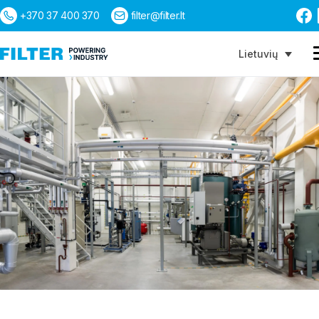
+370 37 400 370
filter@filter.lt
Lietuvių
Paieška