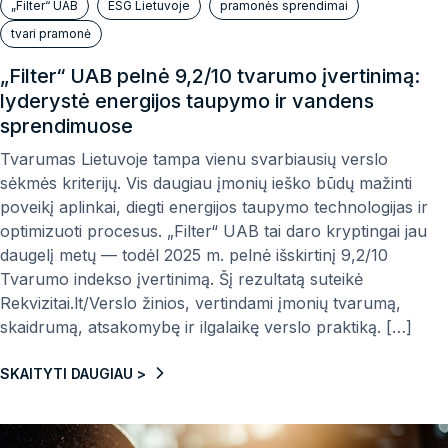
„Filter“ UAB
ESG Lietuvoje
pramonės sprendimai
tvari pramonė
„Filter“ UAB pelnė 9,2/10 tvarumo įvertinimą:
lyderystė energijos taupymo ir vandens
sprendimuose
Tvarumas Lietuvoje tampa vienu svarbiausių verslo
sėkmės kriterijų. Vis daugiau įmonių ieško būdų mažinti
poveikį aplinkai, diegti energijos taupymo technologijas ir
optimizuoti procesus. „Filter“ UAB tai daro kryptingai jau
daugelį metų — todėl 2025 m. pelnė išskirtinį 9,2/10
Tvarumo indekso įvertinimą. Šį rezultatą suteikė
Rekvizitai.lt/Verslo žinios, vertindami įmonių tvarumą,
skaidrumą, atsakomybę ir ilgalaikę verslo praktiką. […]
SKAITYTI DAUGIAU >