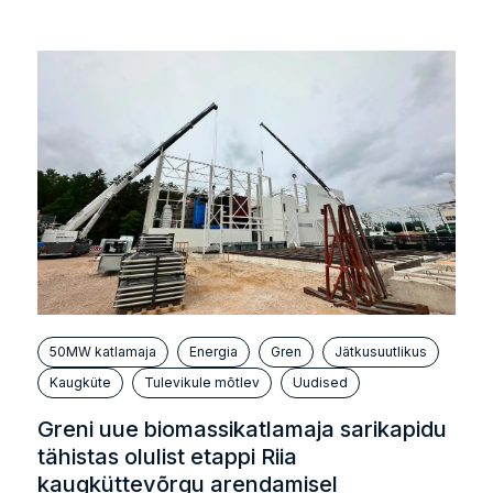
Varuosade komplektid veerakenduste jaoks
Hooldus ja 24/7 rikkereageerimise leping
Teo
50MW katlamaja
Energia
Gren
Jätkusuutlikus
Kaugküte
Tulevikule mõtlev
Uudised
ust valdkonna eksperdiga
Kasutatud elektroonika,
Greni uue biomassikatlamaja sarikapidu
tähistas olulist etappi Riia
kaugküttevõrgu arendamisel