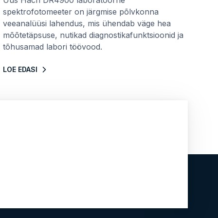
Uus Hach DR4900 laboratoorne
spektrofotomeeter on järgmise põlvkonna
veeanalüüsi lahendus, mis ühendab väge hea
mõõtetäpsuse, nutikad diagnostikafunktsioonid ja
tõhusamad labori töövood.
LOE EDASI