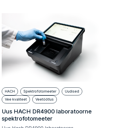
SPIRAX SARCO
ZANDER & INGESTRÖM (ZETA)
statud lahendused
Võta ühendust
HACH
Spektrofotomeeter
Uudised
Vee kvaliteet
Veetöötlus
 akude ja patareide kogumiskohad
Uus HACH DR4900 laboratoorne
spektrofotomeeter