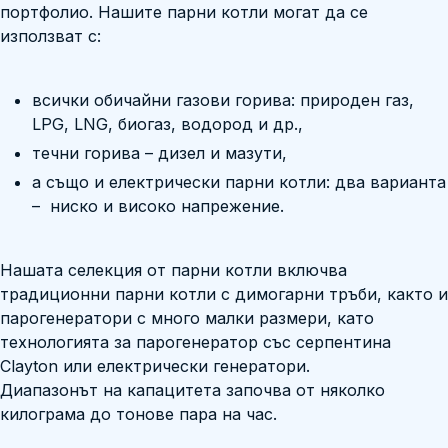
портфолио. Нашите парни котли могат да се
използват с:
всички обичайни газови горива: природен газ,
LPG, LNG, биогаз, водород и др.,
течни горива – дизел и мазути,
а също и електрически парни котли: два варианта
– ниско и високо напрежение.
Нашата селекция от парни котли включва
традиционни парни котли с димогарни тръби, както и
парогенератори с много малки размери, като
технологията за парогенератор със серпентина
Clayton или електрически генератори.
Диапазонът на капацитета започва от няколко
килограма до тонове пара на час.