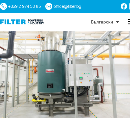
+359 2 974 50 85
office@filter.bg
Български
Търсене