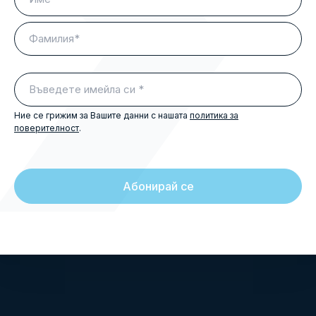
(Задължителни)
Първо
Последно
Въведете
имейла
си
Ние се грижим за Вашите данни с нашата
политика за
поверителност
.
(Задължителни)