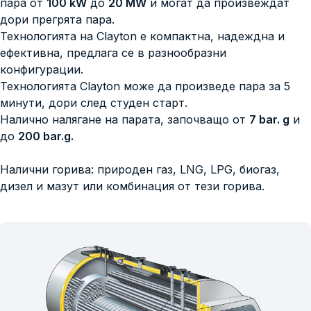
пара от
100 kW
до
20 MW
и могат да произвеждат
дори прегрята пара.
Технологията на Clayton е компактна, надеждна и
ефективна, предлага се в разнообразни
конфигурации.
Технологията Clayton може да произведе пара за 5
минути, дори след студен старт.
Налично налягане на парата, започващо от
7 bar. g
и
до
200 bar.g.
Налични горива: природен газ, LNG, LPG, биогаз,
дизел и мазут или комбинация от тези горива.