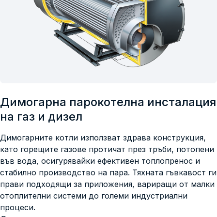
Димогарна парокотелна инсталация
на газ и дизел
Димогарните котли използват здрава конструкция,
като горещите газове протичат през тръби, потопени
във вода, осигурявайки ефективен топлопренос и
стабилно производство на пара. Тяхната гъвкавост ги
прави подходящи за приложения, вариращи от малки
отоплителни системи до големи индустриални
процеси.