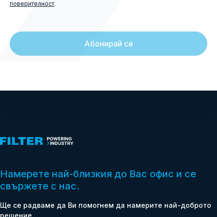
поверителност
.
(Задължителни)
Намерете най-близкия до Вас офис и се
свържете с нас.
Ще се радваме да Ви помогнем да намерите най-доброто
решение.