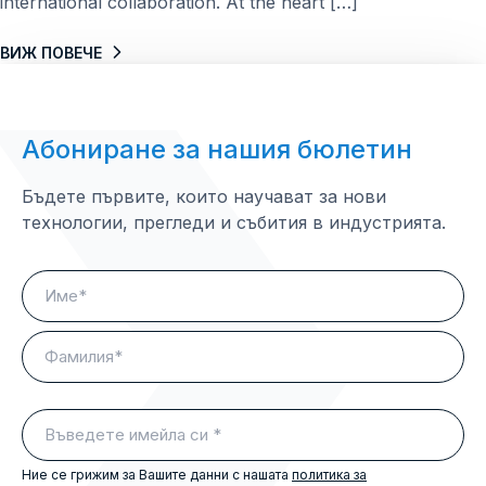
international collaboration. At the heart […]
ВИЖ ПОВЕЧЕ
Абониране за нашия бюлетин
Бъдете първите, които научават за нови
технологии, прегледи и събития в индустрията.
Name
(Задължителни)
Първо
Последно
Въведете
имейла
си
Ние се грижим за Вашите данни с нашата
политика за