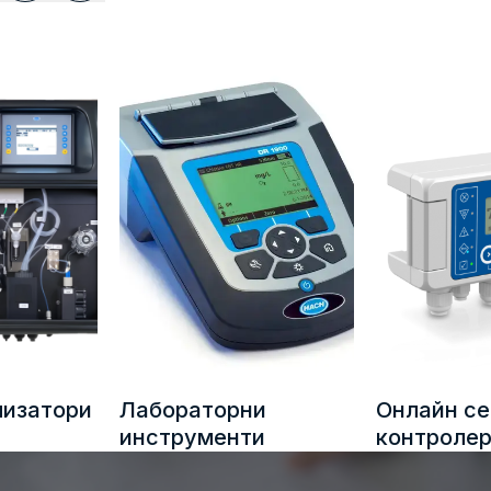
– Охлаждаща вода
– Питейна вода
– Процесна вода
– Промишлена вода
– Отпадни води
– Производство на енергия, котли и пара
– Повърхностна водата
– Химическа обработка
– Индустриални приложения
– Химическа
– Рафинерии
– Съхранение
Лабораторни
Онлайн сензори и
инструменти
контролери