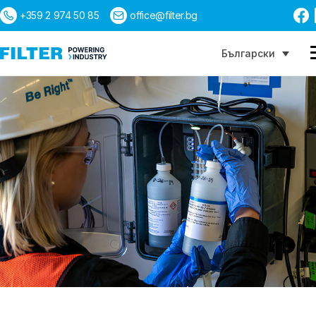
+359 2 974 50 85
office@filter.bg
Български
Търсене