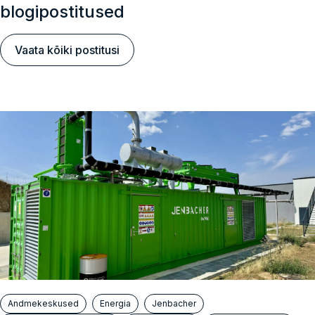
blogipostitused
Vaata kõiki postitusi
Andmekeskused
Energia
Jenbacher