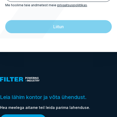
e-
Me hoolime teie andmetest meie
privaatsuspoliitikas
.
posti
aadress
(Vajalik
vastus)
Leia lähim kontor ja võta ühendust.
Hea meelega aitame teil leida parima lahenduse.