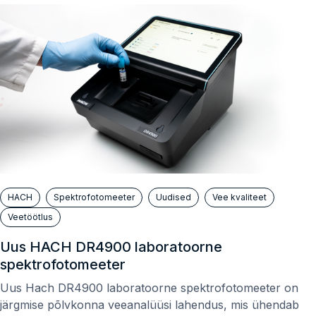
HACH
Spektrofotomeeter
Uudised
Vee kvaliteet
Veetöötlus
Uus HACH DR4900 laboratoorne
spektrofotomeeter
Uus Hach DR4900 laboratoorne spektrofotomeeter on
järgmise põlvkonna veeanalüüsi lahendus, mis ühendab