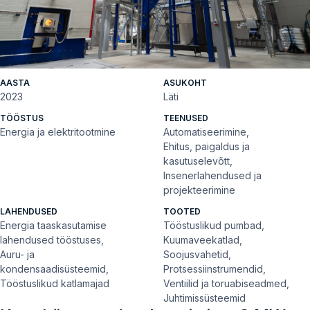
AASTA
ASUKOHT
2023
Läti
TÖÖSTUS
TEENUSED
Energia ja elektritootmine
Automatiseerimine,
Ehitus, paigaldus ja
kasutuselevõtt,
Insenerlahendused ja
projekteerimine
LAHENDUSED
TOOTED
Energia taaskasutamise
Tööstuslikud pumbad,
lahendused tööstuses,
Kuumaveekatlad,
Auru- ja
Soojusvahetid,
kondensaadisüsteemid,
Protsessiinstrumendid,
Tööstuslikud katlamajad
Ventiilid ja toruabiseadmed,
Juhtimissüsteemid