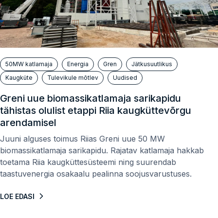
50MW katlamaja
Energia
Gren
Jätkusuutlikus
Kaugküte
Tulevikule mõtlev
Uudised
Greni uue biomassikatlamaja sarikapidu
tähistas olulist etappi Riia kaugküttevõrgu
arendamisel
Juuni alguses toimus Riias Greni uue 50 MW
biomassikatlamaja sarikapidu. Rajatav katlamaja hakkab
toetama Riia kaugküttesüsteemi ning suurendab
taastuvenergia osakaalu pealinna soojusvarustuses.
LOE EDASI