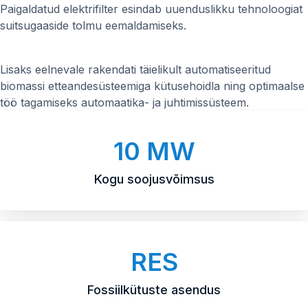
Paigaldatud elektrifilter esindab uuenduslikku tehnoloogiat
suitsugaaside tolmu eemaldamiseks.
Lisaks eelnevale rakendati täielikult automatiseeritud
biomassi etteandesüsteemiga kütusehoidla ning optimaalse
töö tagamiseks automaatika- ja juhtimissüsteem.
10 MW
Kogu soojusvõimsus
RES
Fossiilkütuste asendus