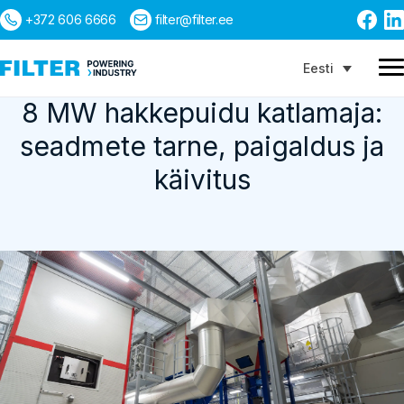
+372 606 6666
filter@filter.ee
Eesti
8 MW hakkepuidu katlamaja:
seadmete tarne, paigaldus ja
Otsing
käivitus