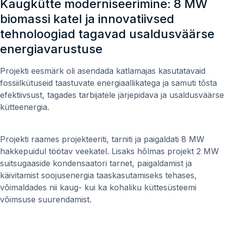
Kaugkütte moderniseerimine: 8 MW
biomassi katel ja innovatiivsed
tehnoloogiad tagavad usaldusväärse
energiavarustuse
Projekti eesmärk oli asendada katlamajas kasutatavaid
fossiilkütuseid taastuvate energiaallikatega ja samuti tõsta
efektiivsust, tagades tarbijatele järjepidava ja usaldusväärse
kütteenergia.
Projekti raames projekteeriti, tarniti ja paigaldati 8 MW
hakkepuidul töötav veekatel. Lisaks hõlmas projekt 2 MW
suitsugaaside kondensaatori tarnet, paigaldamist ja
käivitamist soojusenergia taaskasutamiseks tehases,
võimaldades nii kaug- kui ka kohaliku küttesüsteemi
võimsuse suurendamist.