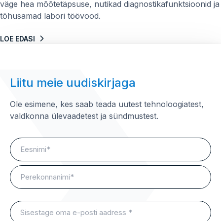
väge hea mõõtetäpsuse, nutikad diagnostikafunktsioonid ja
tõhusamad labori töövood.
LOE EDASI
Liitu meie uudiskirjaga
Ole esimene, kes saab teada uutest tehnoloogiatest,
valdkonna ülevaadetest ja sündmustest.
Name
(Vajalik
vastus)
First
Last
Sisestage
oma